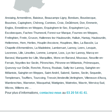
Anstaing, Armentières, Baisieux, Beaucamps-Ligny, Bondues, Bousbecque,
Bouvines, Capinghem, Chéreng, Comines, Croix, Deûlémont, Don, Emmerin,
Englos, Ennetières-en-Weppes, Erquinghem-le-Sec, Erquinghem-Lys,
Escobecques, Faches-Thumesnil, Forest-sur-Marque, Fournes-en-Weppes,
Frelinghien, Fretin, Gruson, Hallennes-lez-Haubourdin, Halluin, Hantay, Haubourdin,
Hellemmes, Hem, Herlies, Houplin-Ancoisne, Houplines, Illies, La Bassée, La
Chapelle d’Armentières, La Madeleine, Lambersart, Lannoy, Leers, Lesquin,
Lezennes, Lille, Linselles, Lomme, Lompret, Loos, Lys-lez-Lannoy, Marcq-en-
Baroeul, Marquette-lez-Lille, Marquillies, Mons-en-Baroeul, Mouvaux, Neuville-en-
Ferrain, Noyelles-lez-Seclin, Pérenchies, Péronne-en-Mélantois, Prémesques,
Quesnoy-sur-Deûle, Ronchin, Roncq, Roubaix, Sailly-lez-Lannoy, Sainghin-en-
Mélantois, Sainghin-en-Weppes, Saint-André, Salomé, Santes, Seclin, Sequedin,
Templemars, Toufflers, Tourcoing, Tressin,Vendeville,Verlinghem, Villeneuve d’Ascq,
Wambrechies, Warneton, Wasquehal, Wattignies, Wattrelos, Wavrin, Wervicq-Sud,
Wicres, Willems etc…
Pour plus d’informations,
contactez-nous
au
03 20 54 41 41
.