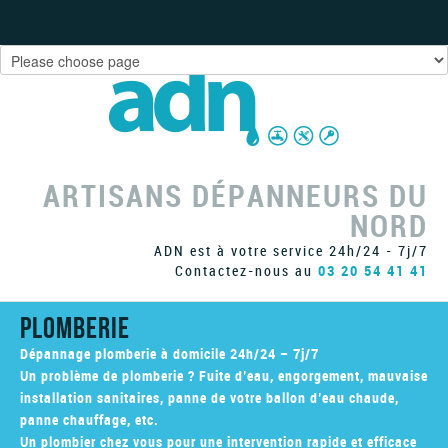
SOS DÉPANNAGE
06 80 25 33 51
ARTISANS DÉPANNEURS DU
NORD
ADN est à votre service 24h/24 - 7j/7
Contactez-nous au
03 20 54 41 41
Plomberie
Dépannage plomberie à domicile 24h/24 – 7j/7
Un problème de plomberie ? Fuite d’eau, engorgement, mauvaise
installation sanitaires, panne de votre ballon d’eau chaude,
panne chauffage, etc.
Un plombier chez vous pour une intervention rapide et efficace